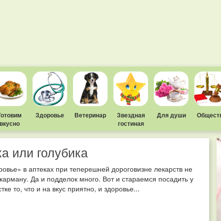
Готовим
Здоровье
Ветеринар
Звездная
Для души
Общест
вкусно
гостиная
а или голубика
ровье» в аптеках при теперешней дороговизне лекарств не
карману. Да и подделок много. Вот и стараемся посадить у
тке то, что и на вкус приятно, и здоровье...