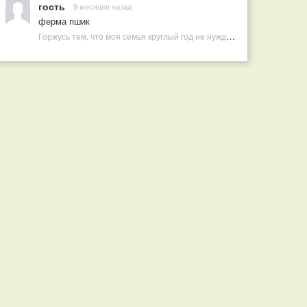
гость
9 месяцев назад
ферма пшик
Горжусь тем, что моя семья круглый год не нуждается в покупных витаминах