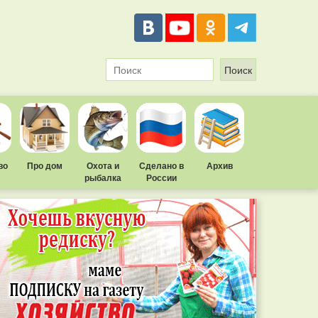
во
Про дом
Охота и
Сделано в
Архив
рыбалка
России