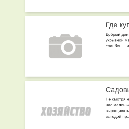
Где ку
Добрый день
укрывной м
спанбон… и
Садов
Не смотря н
нас маленьк
выращивать 
выгодой пр..