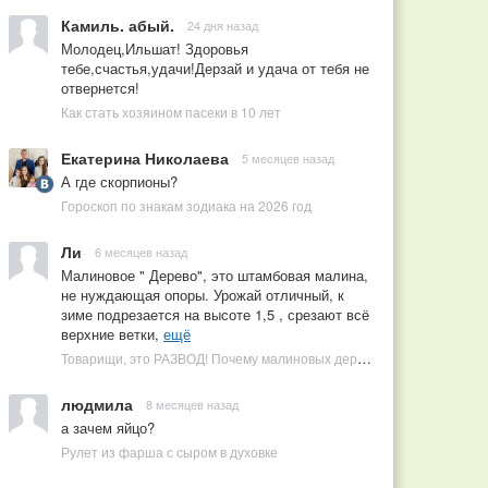
Камиль. абый.
24 дня назад
Молодец,Ильшат! Здоровья
тебе,счастья,удачи!Дерзай и удача от тебя не
отвернется!
Как стать хозяином пасеки в 10 лет
Екатерина Николаева
5 месяцев назад
А где скорпионы?
Гороскоп по знакам зодиака на 2026 год
Ли
6 месяцев назад
Малиновое " Дерево", это штамбовая малина,
не нуждающая опоры. Урожай отличный, к
зиме подрезается на высоте 1,5 , срезают всё
верхние ветки,
ещё
Товарищи, это РАЗВОД! Почему малиновых деревьев не бывает, или Как ушлые продавцы наживаются на мечтах садоводов
людмила
8 месяцев назад
а зачем яйцо?
Рулет из фарша с сыром в духовке