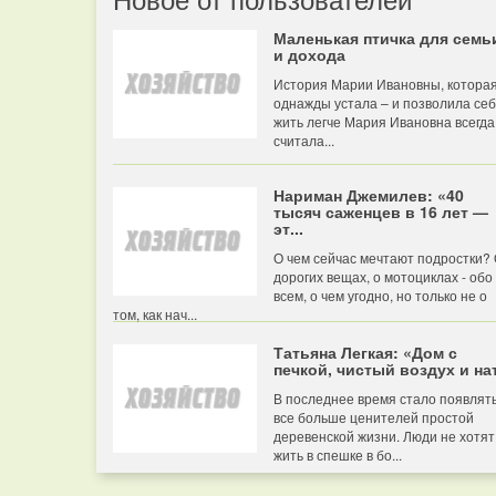
Маленькая птичка для семь
и дохода
История Марии Ивановны, котора
однажды устала – и позволила се
жить легче Мария Ивановна всегда
считала...
Нариман Джемилев: «40
тысяч саженцев в 16 лет —
эт...
О чем сейчас мечтают подростки?
дорогих вещах, о мотоциклах - обо
всем, о чем угодно, но только не о
том, как нач...
Татьяна Легкая: «Дом с
печкой, чистый воздух и нат
В последнее время стало появлят
все больше ценителей простой
деревенской жизни. Люди не хотят
жить в спешке в бо...