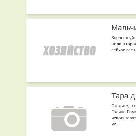
Мальч
Здравствуйт
жила в горо
сейчас все 
Тара д
Скажите, в 
Галина Рома
использоват
их...