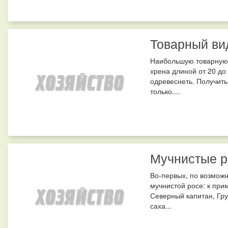
Товарный ви
Наибольшую товарную 
хрена длиной от 20 до
одревеснеть. Получить
только....
Мучнистые 
Во-первых, по возможн
мучнистой росе: к при
Северный капитан, Гру
саха...