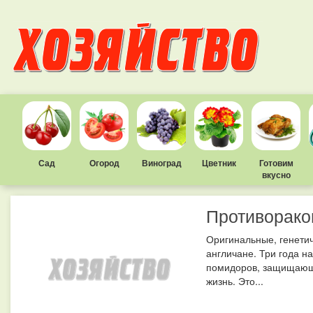
Сад
Огород
Виноград
Цветник
Готовим
вкусно
Противорак
Оригинальные, генети
англичане. Три года н
помидоров, защищающи
жизнь. Это...