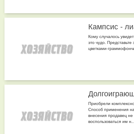
Кампсис - ли
Кому случалось увидет
это чудо. Представьте
цветками-граммофончик
Долгоиграющ
Приобрели комплексно
Способ применения на
внесения продавец не 
воспользоваться им н..