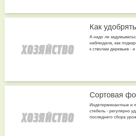
Как удобрят
А надо ли задумыватьс
наблюдала, как подкар
к стволам деревьев - и
Сортовая фо
Индетерминантные и п
стебель - регулярно у
последнего сбора урож