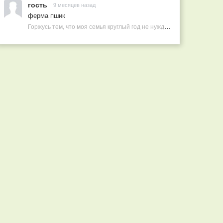
гость
9 месяцев назад
ферма пшик
Горжусь тем, что моя семья круглый год не нуждается в покупных витаминах