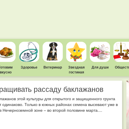
Готовим
Здоровье
Ветеринар
Звездная
Для души
Общест
вкусно
гостиная
ращивать рассаду баклажанов
лажанов этой культуры для открытого и защищенного грунта
 одинаково. Только в южных районах семена высевают уже в
в Нечерноземной зоне – во второй половине марта....