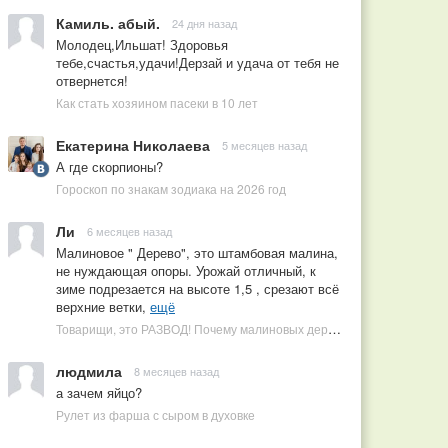
Камиль. абый.
24 дня назад
Молодец,Ильшат! Здоровья
тебе,счастья,удачи!Дерзай и удача от тебя не
отвернется!
Как стать хозяином пасеки в 10 лет
Екатерина Николаева
5 месяцев назад
А где скорпионы?
Гороскоп по знакам зодиака на 2026 год
Ли
6 месяцев назад
Малиновое " Дерево", это штамбовая малина,
не нуждающая опоры. Урожай отличный, к
зиме подрезается на высоте 1,5 , срезают всё
верхние ветки,
ещё
Товарищи, это РАЗВОД! Почему малиновых деревьев не бывает, или Как ушлые продавцы наживаются на мечтах садоводов
людмила
8 месяцев назад
а зачем яйцо?
Рулет из фарша с сыром в духовке