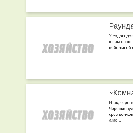
Раунда
У садоводов
с ним очень
небольшой о
«Комна
Итак, черен
Черенки нуж
срез должен
&md...