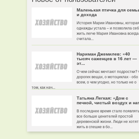
Маленькая птичка для семь
и дохода
История Марии Ивановны, котора
однажды устала – и позволила се
жить легче Мария Ивановна всегда
считала...
Нариман Джемилев: «40
тысяч саженцев в 16 лет —
эт...
О чем сейчас мечтают подростки?
дорогих вещах, о мотоциклах - обо
всем, о чем угодно, но только не о
том, как нач...
Татьяна Легкая: «Дом с
печкой, чистый воздух и нат
В последнее время стало появлят
все больше ценителей простой
деревенской жизни. Люди не хотят
жить в спешке в бо...