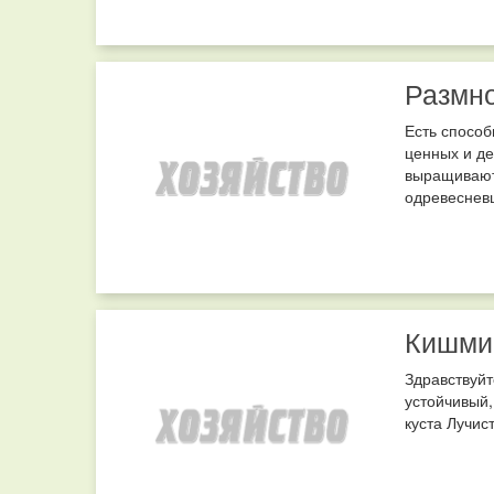
Размн
Есть спосо
ценных и де
выращивают
одревесневш
Кишми
Здравствуй
устойчивый,
куста Лучист