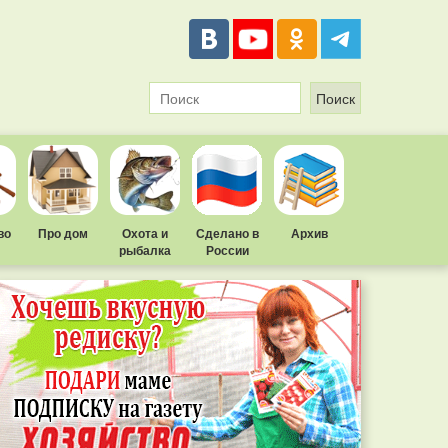
во
Про дом
Охота и
Сделано в
Архив
рыбалка
России