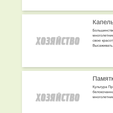
Капель
Большинство
многолетние
свою красот
Высаживать.
Памятк
Культура П
белокочанна
многолетние 