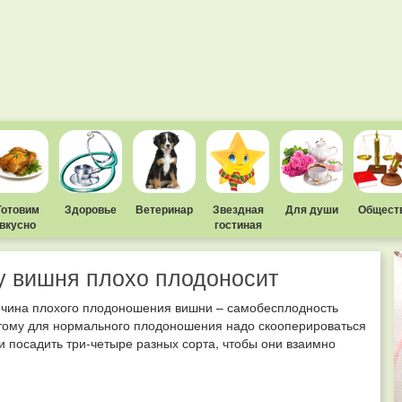
Готовим
Здоровье
Ветеринар
Звездная
Для души
Общест
вкусно
гостиная
 вишня плохо плодоносит
ичина плохого плодоношения вишни – самобесплодность
этому для нормального плодоношения надо скооперироваться
и посадить три-четыре разных сорта, чтобы они взаимно