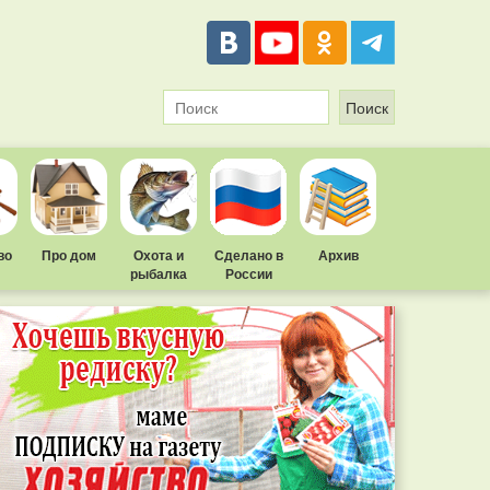
во
Про дом
Охота и
Сделано в
Архив
рыбалка
России