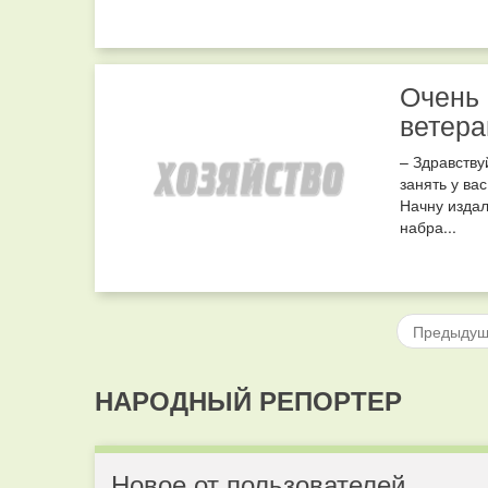
Очень 
ветер
– Здравств
занять у ва
Начну издал
набра...
Предыду
НАРОДНЫЙ РЕПОРТЕР
Новое от пользователей