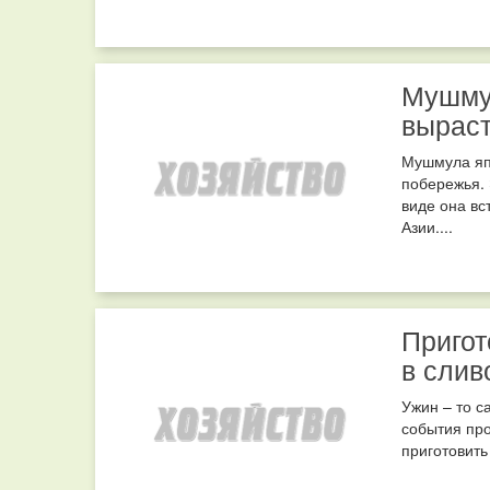
Мушму
выраст
Мушмула япо
побережья. 
виде она вс
Азии....
Пригот
в слив
Ужин – то с
события пр
приготовить