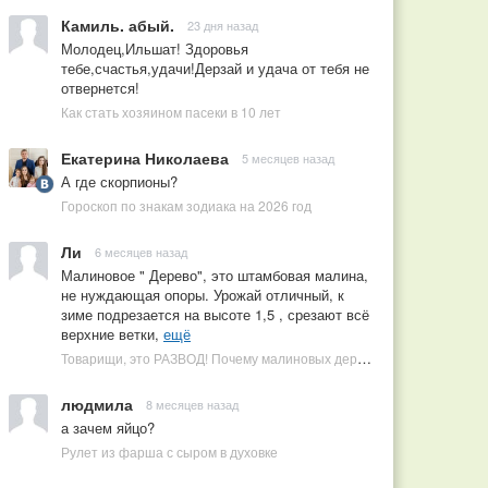
Камиль. абый.
23 дня назад
Молодец,Ильшат! Здоровья
тебе,счастья,удачи!Дерзай и удача от тебя не
отвернется!
Как стать хозяином пасеки в 10 лет
Екатерина Николаева
5 месяцев назад
А где скорпионы?
Гороскоп по знакам зодиака на 2026 год
Ли
6 месяцев назад
Малиновое " Дерево", это штамбовая малина,
не нуждающая опоры. Урожай отличный, к
зиме подрезается на высоте 1,5 , срезают всё
верхние ветки,
ещё
Товарищи, это РАЗВОД! Почему малиновых деревьев не бывает, или Как ушлые продавцы наживаются на мечтах садоводов
людмила
8 месяцев назад
а зачем яйцо?
Рулет из фарша с сыром в духовке