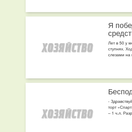
Я побе
средст
Лет в 50 у 
ступнях. Хо
слезами на 
Беспод
- Здравству
торт «Спарт
– 1 ч.л. Раз