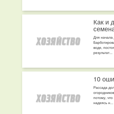
Как и 
семен
Для начала 
Барботирова
воде, посто
результат...
10 ош
Рассада дол
огородников
потому, что
надеясь н...