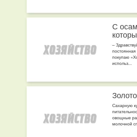
С осам
которы
– Здравству
постоянная 
покупаю «Хо
использ...
Золото
Сахарную ку
питательнос
овощные рас
молочной сп