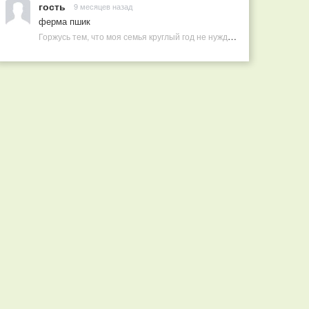
гость
9 месяцев назад
ферма пшик
Горжусь тем, что моя семья круглый год не нуждается в покупных витаминах