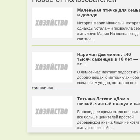
Маленькая птичка для семь
и дохода
История Марии Ивановны, котора
однажды устала – и позволила се
жить легче Мария Ивановна всегда
считала...
Нариман Джемилев: «40
тысяч саженцев в 16 лет —
эт...
О чем сейчас мечтают подростки?
дорогих вещах, о мотоциклах - обо
всем, о чем угодно, но только не о
том, как нач...
Татьяна Легкая: «Дом с
печкой, чистый воздух и нат
В последнее время стало появлят
все больше ценителей простой
деревенской жизни. Люди не хотят
жить в спешке в бо...