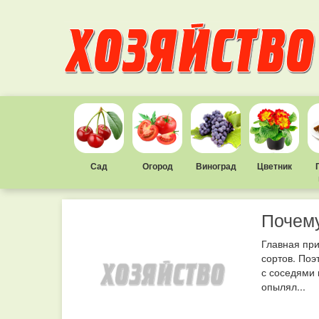
Сад
Огород
Виноград
Цветник
Почему
Главная пр
сортов. По
с соседями 
опылял...