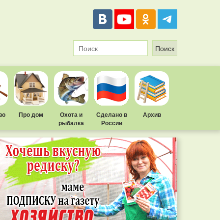
во
Про дом
Охота и
Сделано в
Архив
рыбалка
России