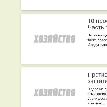
10 про
Часть 
Весна вроде
также пролет
И вдруг одн
Против
защити
В далекие 
химических 
умели дост
использо...