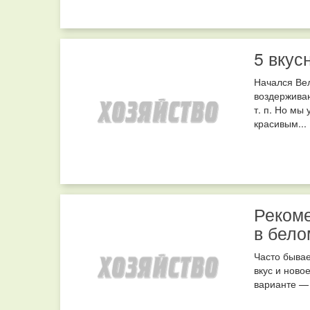
5 вкус
Начался Вел
воздерживаю
т. п. Но мы
красивым...
Рекоме
в бело
Часто бывае
вкус и ново
варианте — 