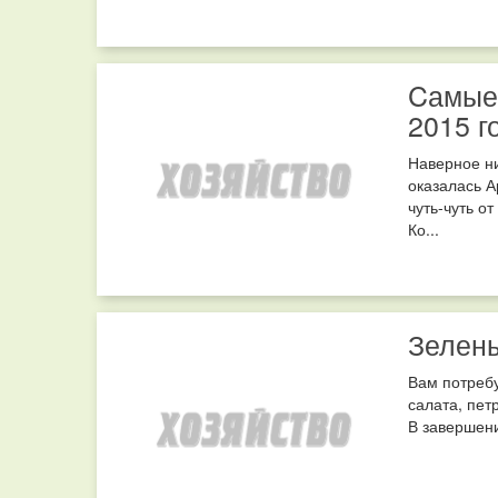
Cамые 
2015 г
Наверное ни
оказалась А
чуть-чуть о
Ко...
Зелен
Вам потребу
салата, пет
В завершени