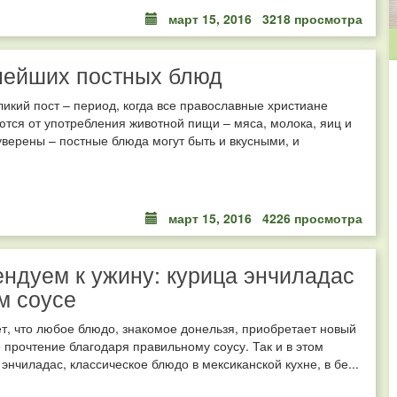
март 15, 2016
3218 просмотра
нейших постных блюд
икий пост – период, когда все православные христиане
тся от употребления животной пищи – мяса, молока, яиц и
 уверены – постные блюда могут быть и вкусными, и
март 15, 2016
4226 просмотра
ндуем к ужину: курица энчиладас
м соусе
т, что любое блюдо, знакомое донельзя, приобретает новый
е прочтение благодаря правильному соусу. Так и в этом
энчиладас, классическое блюдо в мексиканской кухне, в бе...