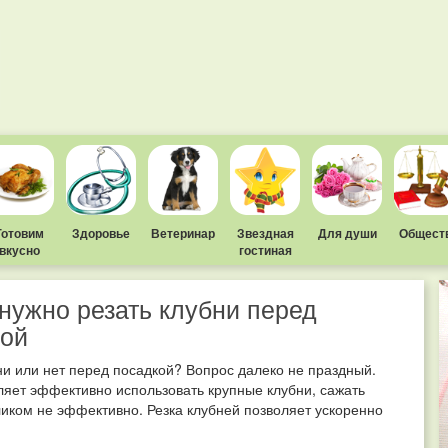
Готовим
Здоровье
Ветеринар
Звездная
Для души
Общест
вкусно
гостиная
нужно резать клубни перед
кой
ни или нет перед посадкой? Вопрос далеко не праздный.
ляет эффективно использовать крупные клубни, сажать
иком не эффективно. Резка клубней позволяет ускоренно