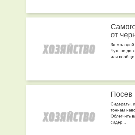
Самого
от чер
За молодой 
Чуть не дог
или вообще 
Посев 
Сидераты, и
тоннам наво
Облегчить в
сидер...