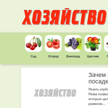
Сад
Огород
Виноград
Цветник
Зачем 
посад
Резать клуб
Резка позво
которые цел
размнож...