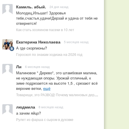
Камиль. абый.
24 дня назад
Молодец,Ильшат! Здоровья
тебе,счастья,удачи!Дерзай и удача от тебя не
отвернется!
Как стать хозяином пасеки в 10 лет
Екатерина Николаева
5 месяцев назад
А где скорпионы?
Гороскоп по знакам зодиака на 2026 год
Ли
6 месяцев назад
Малиновое " Дерево", это штамбовая малина,
не нуждающая опоры. Урожай отличный, к
зиме подрезается на высоте 1,5 , срезают всё
верхние ветки,
ещё
Товарищи, это РАЗВОД! Почему малиновых деревьев не бывает, или Как ушлые продавцы наживаются на мечтах садоводов
людмила
8 месяцев назад
а зачем яйцо?
Рулет из фарша с сыром в духовке