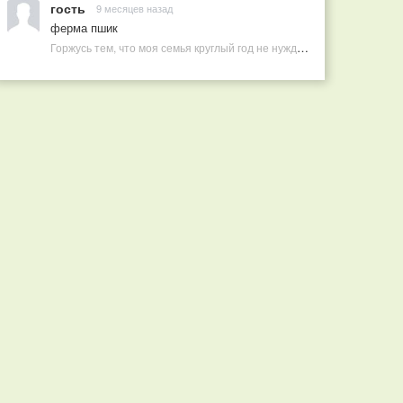
гость
9 месяцев назад
ферма пшик
Горжусь тем, что моя семья круглый год не нуждается в покупных витаминах