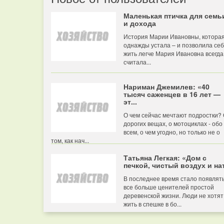
Маленькая птичка для семь
и дохода
История Марии Ивановны, котора
однажды устала – и позволила се
жить легче Мария Ивановна всегда
считала...
Нариман Джемилев: «40
тысяч саженцев в 16 лет —
эт...
О чем сейчас мечтают подростки?
дорогих вещах, о мотоциклах - обо
всем, о чем угодно, но только не о
том, как нач...
Татьяна Легкая: «Дом с
печкой, чистый воздух и нат
В последнее время стало появлят
все больше ценителей простой
деревенской жизни. Люди не хотят
жить в спешке в бо...