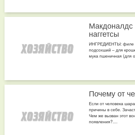
Макдоналдс 
наггетсы
ИНГРЕДИЕНТЫ: филе ку
подсохший – для крошек
мука пшеничная (для об
Почему от ч
Если от человека шара
причины в себе. Зачас
Чем же вызван этот во
появления?....