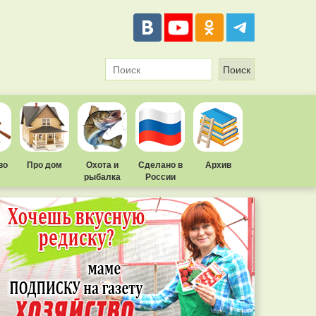
во
Про дом
Охота и
Сделано в
Архив
рыбалка
России