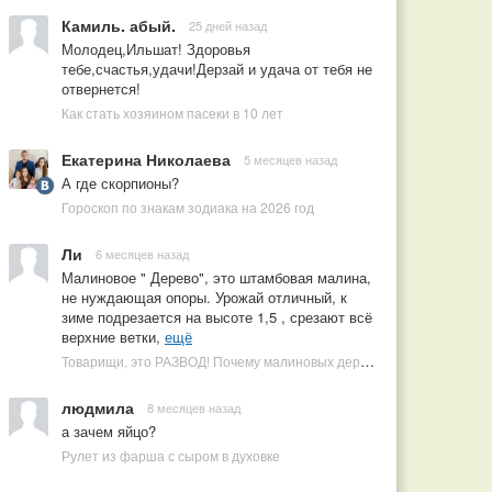
Камиль. абый.
25 дней назад
Молодец,Ильшат! Здоровья
тебе,счастья,удачи!Дерзай и удача от тебя не
отвернется!
Как стать хозяином пасеки в 10 лет
Екатерина Николаева
5 месяцев назад
А где скорпионы?
Гороскоп по знакам зодиака на 2026 год
Ли
6 месяцев назад
Малиновое " Дерево", это штамбовая малина,
не нуждающая опоры. Урожай отличный, к
зиме подрезается на высоте 1,5 , срезают всё
верхние ветки,
ещё
Товарищи, это РАЗВОД! Почему малиновых деревьев не бывает, или Как ушлые продавцы наживаются на мечтах садоводов
людмила
8 месяцев назад
а зачем яйцо?
Рулет из фарша с сыром в духовке