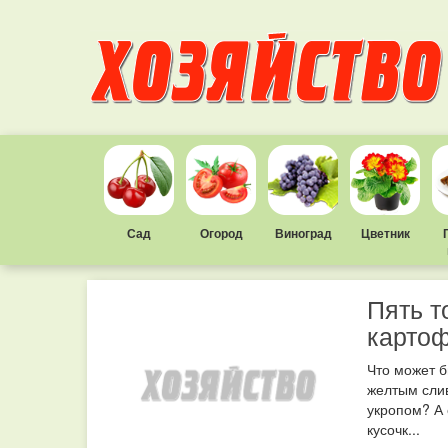
Сад
Огород
Виноград
Цветник
Пять т
карто
Что может б
желтым сли
укропом? А 
кусочк...