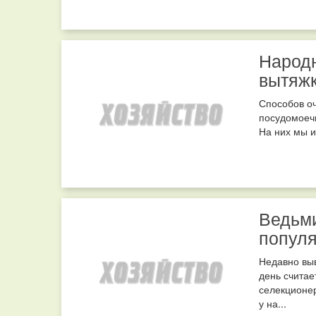
Народн
вытяжк
Способов оч
посудомоеч
На них мы и
Ведьм
популя
Недавно вы
день счита
селекционер
у на...