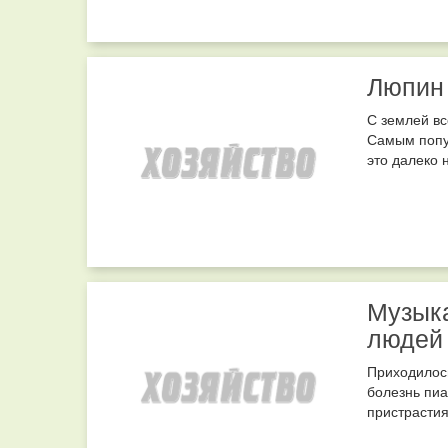
Люпин 
С землей вс
Самым попул
это далеко 
Музык
людей
Приходилось
болезнь пиа
пристрастия