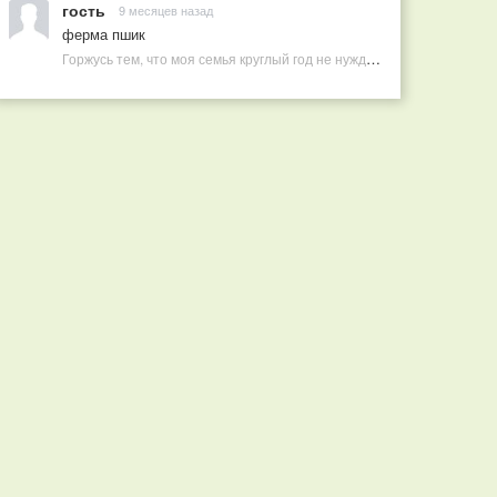
гость
9 месяцев назад
ферма пшик
Горжусь тем, что моя семья круглый год не нуждается в покупных витаминах