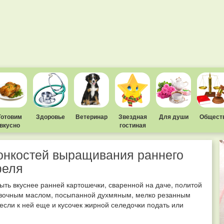
Готовим
Здоровье
Ветеринар
Звездная
Для души
Общест
вкусно
гостиная
онкостей выращивания раннего
феля
ыть вкуснее ранней картошечки, сваренной на даче, политой
вочным маслом, посыпанной духмяным, мелко резанным
если к ней еще и кусочек жирной селедочки подать или