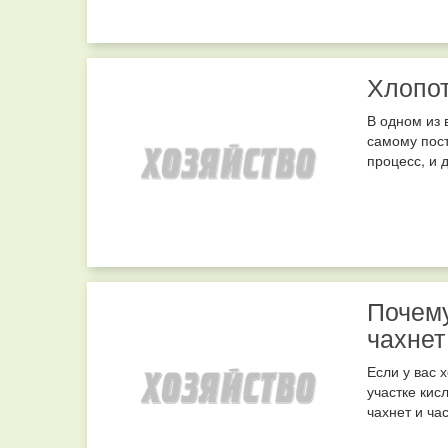
Хлопот
В одном из 
самому пост
процесс, и 
Почему
чахнет
Если у вас 
участке кис
чахнет и ча