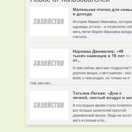
Маленькая птичка для семь
и дохода
История Марии Ивановны, котора
однажды устала – и позволила се
жить легче Мария Ивановна всегда
считала...
Нариман Джемилев: «40
тысяч саженцев в 16 лет —
эт...
О чем сейчас мечтают подростки?
дорогих вещах, о мотоциклах - обо
всем, о чем угодно, но только не о
том, как нач...
Татьяна Легкая: «Дом с
печкой, чистый воздух и нат
В последнее время стало появлят
все больше ценителей простой
деревенской жизни. Люди не хотят
жить в спешке в бо...