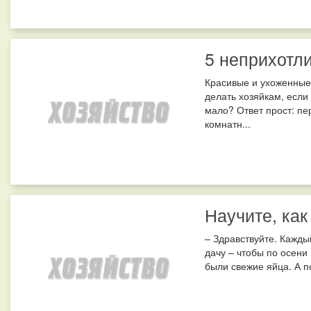
5 неприхотл
Красивые и ухоженные 
делать хозяйкам, если
мало? Ответ прост: пе
комнатн...
Научите, ка
– Здравствуйте. Кажд
дачу – чтобы по осени 
были свежие яйца. А по