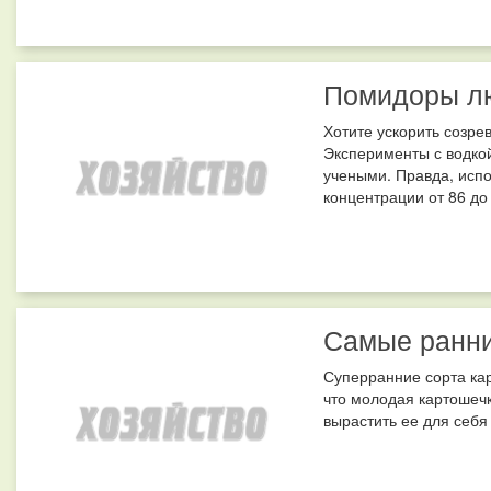
Помидоры лю
Хотите ускорить созре
Эксперименты с водко
учеными. Правда, испо
концентрации от 86 до 
Самые ранни
Суперранние сорта ка
что молодая картошечк
вырастить ее для себя