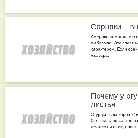
Сорняки – в
Америка нам подарила 
амброзию. Это злостны
характером. Если осень
наобор...
Почему у огу
листья
Огурцы всем хороши: и
большинство сортов и 
желтеют и сохнут листь