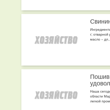
Свинин
Ингредиенты
г; отварной 
масло − дл..
Пошив 
удовол
Наша сегод
области Мар
легкой пром