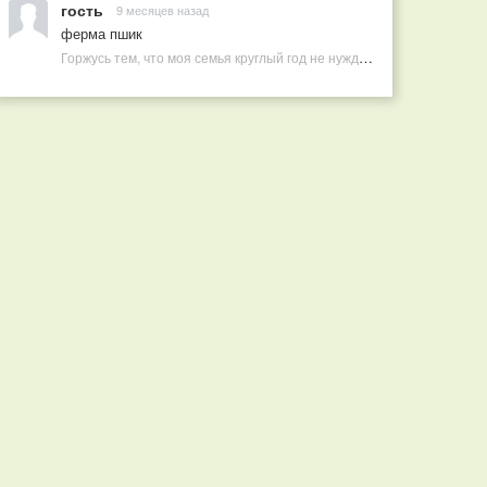
гость
9 месяцев назад
ферма пшик
Горжусь тем, что моя семья круглый год не нуждается в покупных витаминах