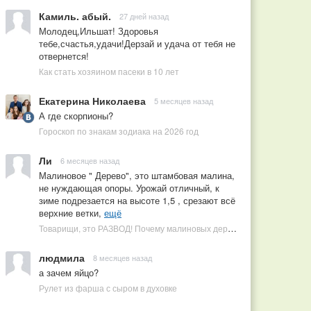
Камиль. абый.
27 дней назад
Молодец,Ильшат! Здоровья
тебе,счастья,удачи!Дерзай и удача от тебя не
отвернется!
Как стать хозяином пасеки в 10 лет
Екатерина Николаева
5 месяцев назад
А где скорпионы?
Гороскоп по знакам зодиака на 2026 год
Ли
6 месяцев назад
Малиновое " Дерево", это штамбовая малина,
не нуждающая опоры. Урожай отличный, к
зиме подрезается на высоте 1,5 , срезают всё
верхние ветки,
ещё
Товарищи, это РАЗВОД! Почему малиновых деревьев не бывает, или Как ушлые продавцы наживаются на мечтах садоводов
людмила
8 месяцев назад
а зачем яйцо?
Рулет из фарша с сыром в духовке