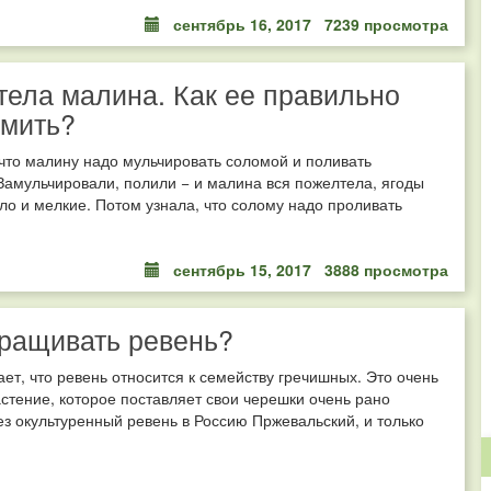
сентябрь 16, 2017
7239 просмотра
ела малина. Как ее правильно
рмить?
что малину надо мульчировать соломой и поливать
Замульчировали, полили − и малина вся пожелтела, ягоды
ло и мелкие. Потом узнала, что солому надо проливать
сентябрь 15, 2017
3888 просмотра
ращивать ревень?
ает, что ревень относится к семейству гречишных. Это очень
стение, которое поставляет свои черешки очень рано
ез окультуренный ревень в Россию Пржевальский, и только