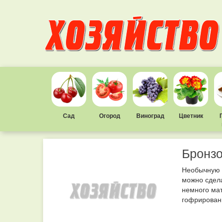
Сад
Огород
Виноград
Цветник
Бронзо
Необычную 
можно сдела
немного ма
гофрированн