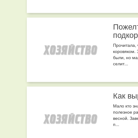
Пожелт
подко
Прочитала, 
коровяком. 
были, но ма
селит...
Как вы
Мало кто зн
полезное ра
весной. Зав
п...