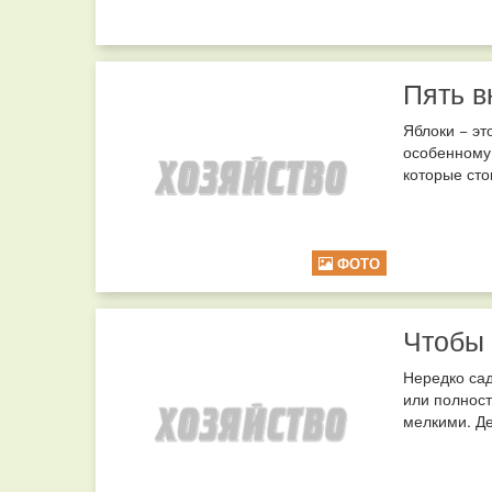
Пять в
Яблоки − эт
особенному 
которые сто
ФОТО
Чтобы
Нередко сад
или полност
мелкими. Де