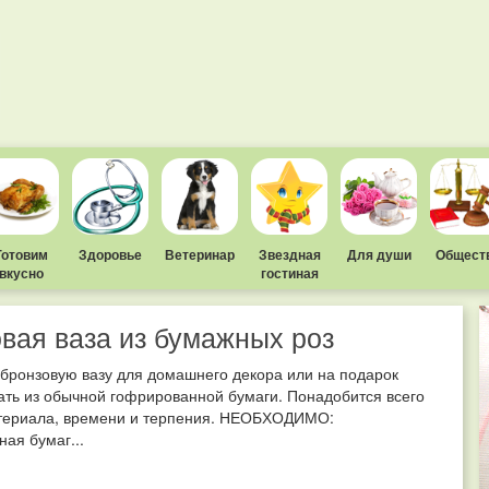
Готовим
Здоровье
Ветеринар
Звездная
Для души
Общест
вкусно
гостиная
вая ваза из бумажных роз
бронзовую вазу для домашнего декора или на подарок
ть из обычной гофрированной бумаги. Понадобится всего
териала, времени и терпения. НЕОБХОДИМО:
ая бумаг...