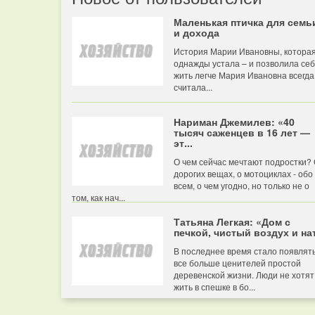
Маленькая птичка для семь
и дохода
История Марии Ивановны, котора
однажды устала – и позволила се
жить легче Мария Ивановна всегда
считала...
Нариман Джемилев: «40
тысяч саженцев в 16 лет —
эт...
О чем сейчас мечтают подростки?
дорогих вещах, о мотоциклах - обо
всем, о чем угодно, но только не о
том, как нач...
Татьяна Легкая: «Дом с
печкой, чистый воздух и нат
В последнее время стало появлят
все больше ценителей простой
деревенской жизни. Люди не хотят
жить в спешке в бо...