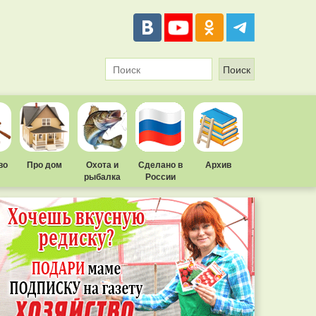
во
Про дом
Охота и
Сделано в
Архив
рыбалка
России