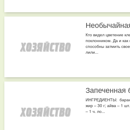
Необычайна
Кто видел цветение кл
поклонником. Да и как
способны затмить свое
лили...
Запеченная 
ИНГРЕДИЕНТЫ: баранья
жир – 30 г; айва – 1 шт
– 1 ч. ло...