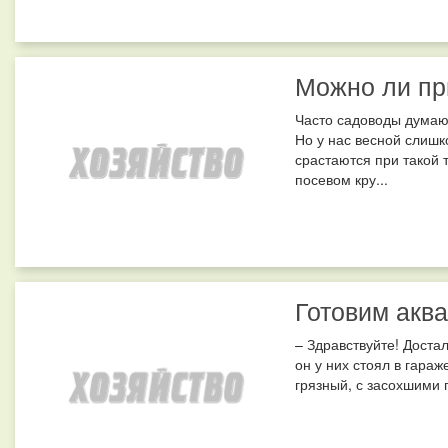
Можно ли пр
Часто садоводы думают
Но у нас весной слишк
срастаются при такой 
посевом кру...
Готовим акв
– Здравствуйте! Доста
он у них стоял в гараж
грязный, с засохшими п