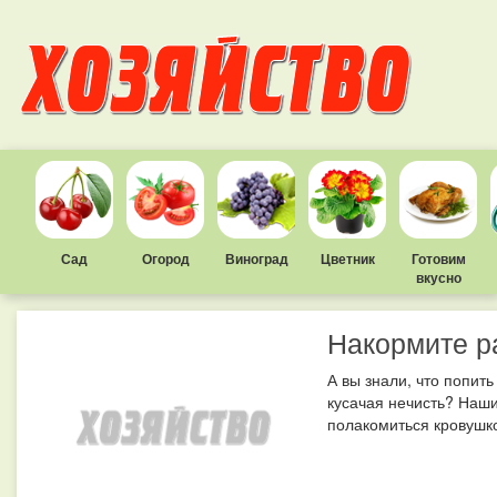
Сад
Огород
Виноград
Цветник
Готовим
вкусно
Накормите ра
А вы знали, что попить
кусачая нечисть? Наши
полакомиться кровушкой