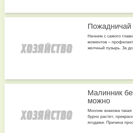
Пожадничай 
Начнем с самого главн
моментов – профилакти
желчный пузырь. За дол
Малинник бе
можно
Многим знакома такая 
бурно растет, прекрасн
ягодами. Причина прос