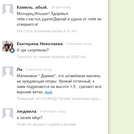
Камиль. абый.
24 дня назад
Молодец,Ильшат! Здоровья
тебе,счастья,удачи!Дерзай и удача от тебя не
отвернется!
Как стать хозяином пасеки в 10 лет
Екатерина Николаева
5 месяцев назад
А где скорпионы?
Гороскоп по знакам зодиака на 2026 год
Ли
6 месяцев назад
Малиновое " Дерево", это штамбовая малина,
не нуждающая опоры. Урожай отличный, к
зиме подрезается на высоте 1,5 , срезают всё
верхние ветки,
ещё
Товарищи, это РАЗВОД! Почему малиновых деревьев не бывает, или Как ушлые продавцы наживаются на мечтах садоводов
людмила
8 месяцев назад
а зачем яйцо?
Рулет из фарша с сыром в духовке