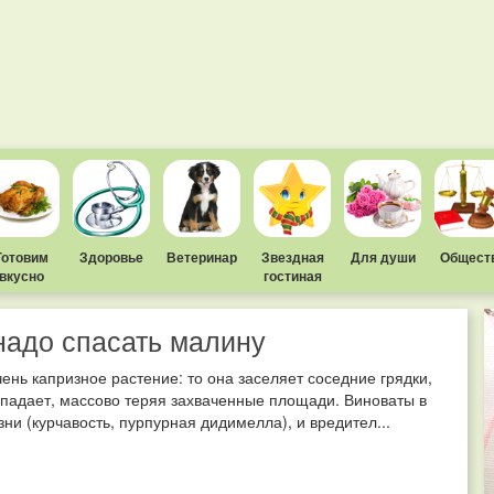
Готовим
Здоровье
Ветеринар
Звездная
Для души
Общест
вкусно
гостиная
надо спасать малину
ень капризное растение: то она заселяет соседние грядки,
опадает, массово теряя захваченные площади. Виноваты в
зни (курчавость, пурпурная дидимелла), и вредител...