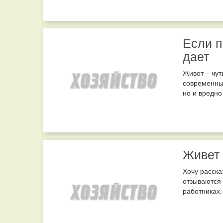
Если п
дает
Живот – чут
современных
но и вредно 
Живет 
Хочу расска
отзываются 
работниках.