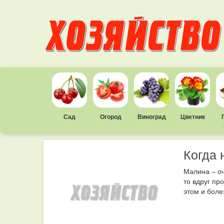
Сад
Огород
Виноград
Цветник
Когда 
Малина − оч
то вдруг пр
этом и боле