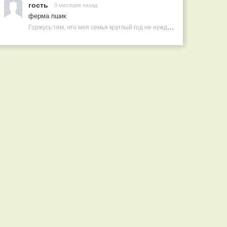
гость
9 месяцев назад
ферма пшик
Горжусь тем, что моя семья круглый год не нуждается в покупных витаминах