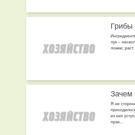
Грибы 
Ингредиенты
лук – нескол
ложки; раст.
Зачем 
Я не сторон
приходилос
из них усту
прак...