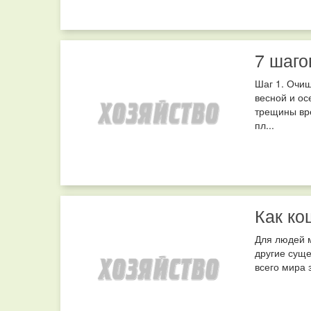
7 шаго
Шаг 1. Очищ
весной и ос
трещины вр
пл...
Как ко
Для людей м
другие суще
всего мира 