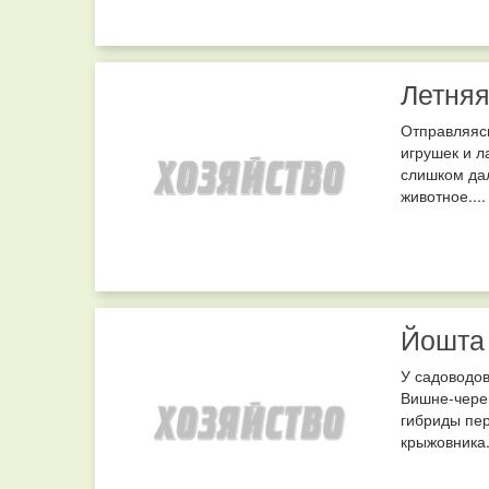
Летняя
Отправляясь
игрушек и л
слишком дал
животное....
Йошта 
У садоводов
Вишне-череш
гибриды пер
крыжовника..