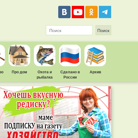
во
Про дом
Охота и
Сделано в
Архив
рыбалка
России