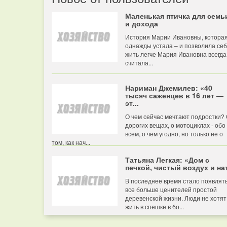
Маленькая птичка для семь
и дохода
История Марии Ивановны, котора
однажды устала – и позволила се
жить легче Мария Ивановна всегда
считала...
Нариман Джемилев: «40
тысяч саженцев в 16 лет —
эт...
О чем сейчас мечтают подростки?
дорогих вещах, о мотоциклах - обо
всем, о чем угодно, но только не о
том, как нач...
Татьяна Легкая: «Дом с
печкой, чистый воздух и нат
В последнее время стало появлят
все больше ценителей простой
деревенской жизни. Люди не хотят
жить в спешке в бо...