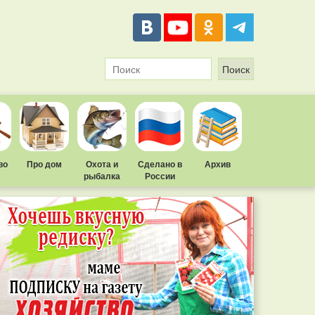
во
Про дом
Охота и
Сделано в
Архив
рыбалка
России