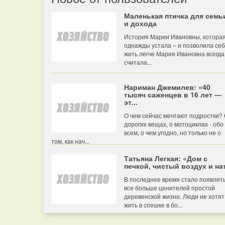
Маленькая птичка для семь
и дохода
История Марии Ивановны, котора
однажды устала – и позволила се
жить легче Мария Ивановна всегда
считала...
Нариман Джемилев: «40
тысяч саженцев в 16 лет —
эт...
О чем сейчас мечтают подростки?
дорогих вещах, о мотоциклах - обо
всем, о чем угодно, но только не о
том, как нач...
Татьяна Легкая: «Дом с
печкой, чистый воздух и нат
В последнее время стало появлят
все больше ценителей простой
деревенской жизни. Люди не хотят
жить в спешке в бо...