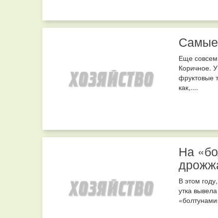
Самые 
Еще совсем 
Коричное. У
фруктовые т
как,....
На «бо
дрожж
В этом году
утка вывела
«болтунами»