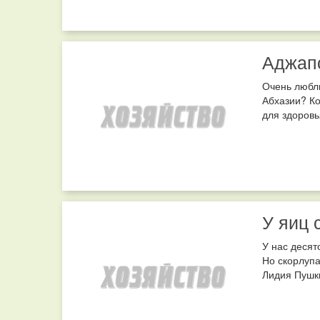
Аджап
Очень люблю
Абхазии? Ко
для здоровь
У яиц 
У нас десят
Но скорлупа
Лидия Пушки