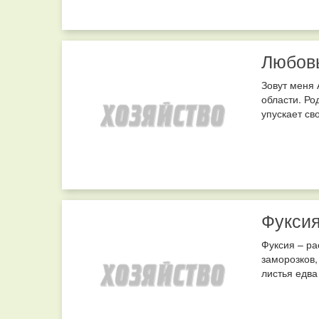
Любовь
Зовут меня 
области. Ро
упускает св
Фуксия
Фуксия – ра
заморозков,
листья едва