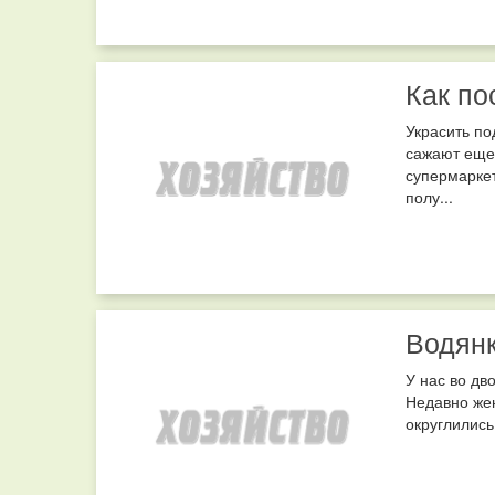
Как по
Украсить по
сажают еще 
супермаркет
полу...
Водянк
У нас во дв
Недавно жен
округлились