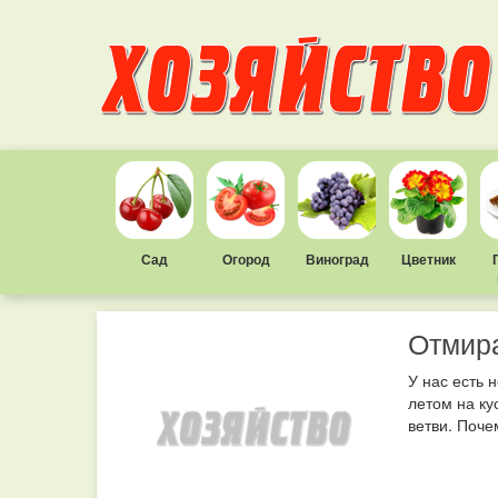
Сад
Огород
Виноград
Цветник
Отмира
У нас есть 
летом на ку
ветви. Поче