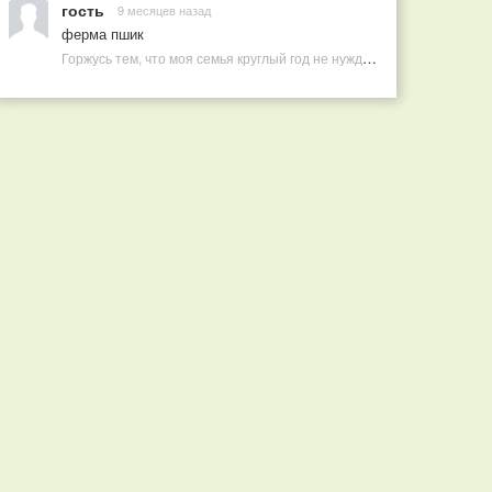
гость
9 месяцев назад
ферма пшик
Горжусь тем, что моя семья круглый год не нуждается в покупных витаминах