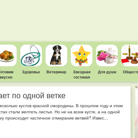
Готовим
Здоровье
Ветеринар
Звездная
Для души
Общест
вкусно
гостиная
ет по одной ветке
несколько кустов красной смородины. В прошлом году и этим
стах стали желтеть листья. Но не на всем кусте, а на одной
му происходит частичное отмирание ветвей? Извес...