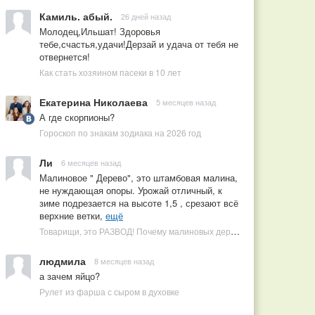
Камиль. абый.
26 дней назад
Молодец,Ильшат! Здоровья
тебе,счастья,удачи!Дерзай и удача от тебя не
отвернется!
Как стать хозяином пасеки в 10 лет
Екатерина Николаева
5 месяцев назад
А где скорпионы?
Гороскоп по знакам зодиака на 2026 год
Ли
6 месяцев назад
Малиновое " Дерево", это штамбовая малина,
не нуждающая опоры. Урожай отличный, к
зиме подрезается на высоте 1,5 , срезают всё
верхние ветки,
ещё
Товарищи, это РАЗВОД! Почему малиновых деревьев не бывает, или Как ушлые продавцы наживаются на мечтах садоводов
людмила
8 месяцев назад
а зачем яйцо?
Рулет из фарша с сыром в духовке