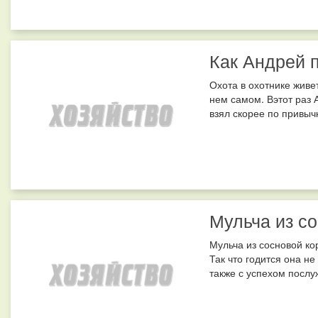
Как Андрей 
Охота в охотнике живе
нем самом. Вэтот раз 
взял скорее по привычк
Мульча из с
Мульча из сосновой ко
Так что годится она н
также с успехом послуж