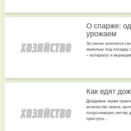
О спарже: од
урожаем
За окном золотится сен
земельку под посадку 
– аспарагус и выращива
Как едят до
Дождевые черви практ
количество земли, выт
полусгнившую листву д
приступа...