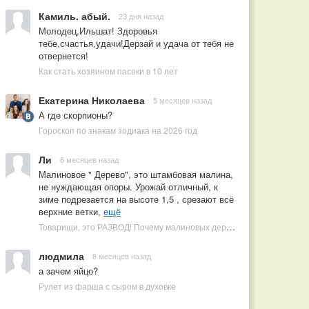
Камиль. абый.
23 дня назад
Молодец,Ильшат! Здоровья
тебе,счастья,удачи!Дерзай и удача от тебя не
отвернется!
Как стать хозяином пасеки в 10 лет
Екатерина Николаева
5 месяцев назад
А где скорпионы?
Гороскоп по знакам зодиака на 2026 год
Ли
6 месяцев назад
Малиновое " Дерево", это штамбовая малина,
не нуждающая опоры. Урожай отличный, к
зиме подрезается на высоте 1,5 , срезают всё
верхние ветки,
ещё
Товарищи, это РАЗВОД! Почему малиновых деревьев не бывает, или Как ушлые продавцы наживаются на мечтах садоводов
людмила
8 месяцев назад
а зачем яйцо?
Рулет из фарша с сыром в духовке