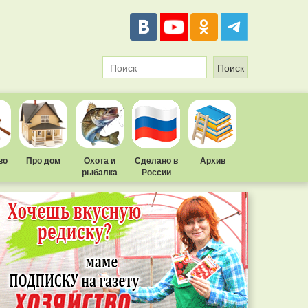
во
Про дом
Охота и
Сделано в
Архив
рыбалка
России