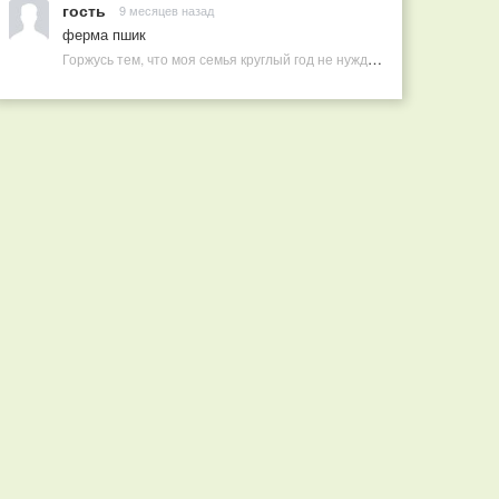
гость
9 месяцев назад
ферма пшик
Горжусь тем, что моя семья круглый год не нуждается в покупных витаминах