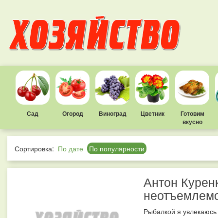
Сад
Огород
Виноград
Цветник
Готовим
вкусно
Сортировка:
По дате
По популярности
Антон Курен
неотъемлемо
Рыбалкой я увлекаюсь 